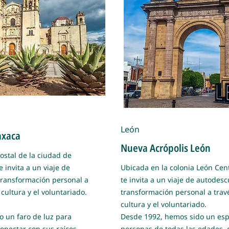
León
axaca
Nueva Acrópolis León
ostal de la ciudad de
 invita a un viaje de
Ubicada en la colonia León Cen
transformación personal a
te invita a un viaje de autodes
a cultura y el voluntariado.
transformación personal a través
cultura y el voluntariado.
 un faro de luz para
Desde 1992, hemos sido un esp
onectar con sus raíces
personas de todas las edades, c